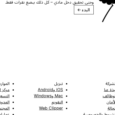
وحتى تحقيق دخل مادي – كل ذلك ببضع نقرات فقط.
البدء
→
لشركة
تنزيل
الموارد
بذة عنا
iOS وAndroid
مركز ا
لوظائف
Mac وWindows
التسعي
لأمان
التقويم
المدون
لحالة
Web Clipper
المجتم
لشروط والخصوصية
عمليات