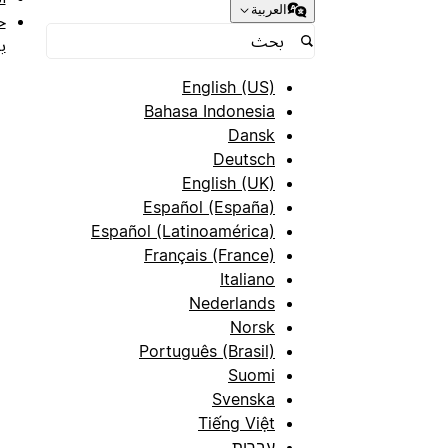
العربية
ح
ب
English (US)
Bahasa Indonesia
Dansk
Deutsch
English (UK)
Español (España)
Español (Latinoamérica)
Français (France)
Italiano
Nederlands
Norsk
Português (Brasil)
Suomi
Svenska
Tiếng Việt
עברית