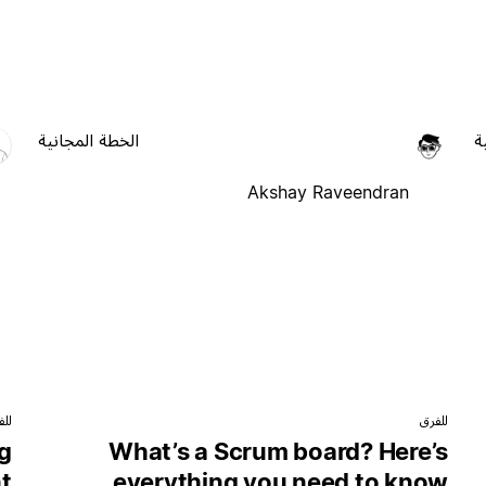
ة
الخطة المجانية
Akshay Raveendran
للفرق
للف
g
What’s a Scrum board? Here’s
t
everything you need to know