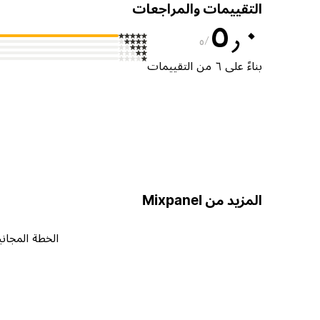
التقييمات والمراجعات
٥٫٠
٥
بناءً على ٦ من التقييمات
المزيد من Mixpanel
الخطة المجاني