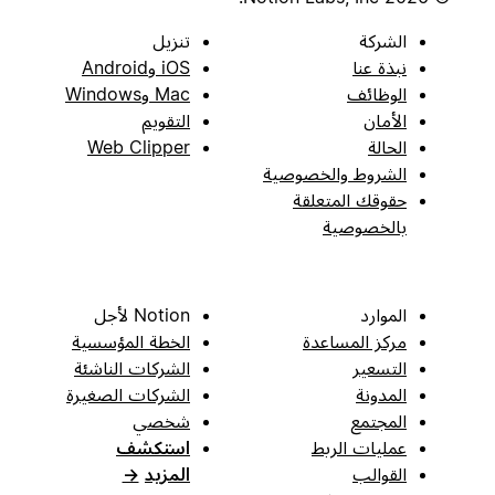
الشركة
تنزيل
نبذة عنا
iOS وAndroid
الوظائف
Mac وWindows
الأمان
التقويم
الحالة
Web Clipper
الشروط والخصوصية
حقوقك المتعلقة
بالخصوصية
الموارد
Notion لأجل
مركز المساعدة
الخطة المؤسسية
التسعير
الشركات الناشئة
المدونة
الشركات الصغيرة
المجتمع
شخصي
عمليات الربط
استكشف
القوالب
المزيد
→