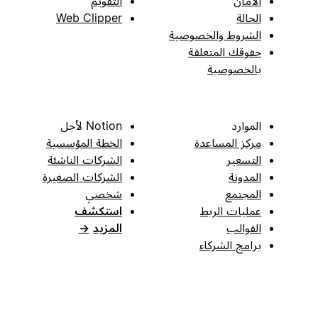
الأمان
التقويم
الحالة
Web Clipper
الشروط والخصوصية
حقوقك المتعلقة
بالخصوصية
الموارد
Notion لأجل
مركز المساعدة
الخطة المؤسسية
التسعير
الشركات الناشئة
المدونة
الشركات الصغيرة
المجتمع
شخصي
عمليات الربط
استكشف
القوالب
المزيد
→
برامج الشركاء