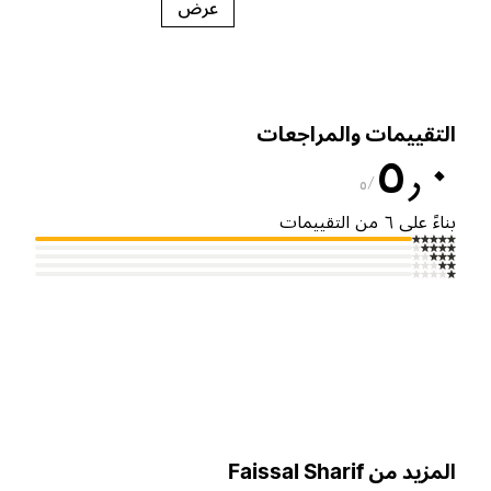
عرض
لتقييمات والمراجعات
٥٫
٥
ناءً على ٦ من التقييمات
لمزيد من Faissal Sharif