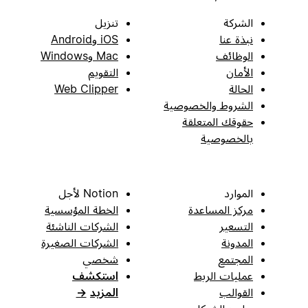
الشركة
تنزيل
نبذة عنا
iOS وAndroid
الوظائف
Mac وWindows
الأمان
التقويم
الحالة
Web Clipper
الشروط والخصوصية
حقوقك المتعلقة
بالخصوصية
الموارد
Notion لأجل
مركز المساعدة
الخطة المؤسسية
التسعير
الشركات الناشئة
المدونة
الشركات الصغيرة
المجتمع
شخصي
عمليات الربط
استكشف
القوالب
المزيد
→