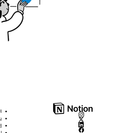
ا
ن
ا
ا