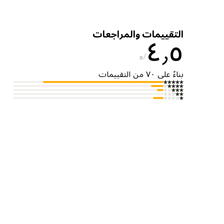
التقييمات والمراجعات
٤٫٥
٥
بناءً على ٧٠ من التقييمات