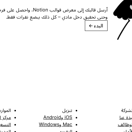
أرسل قالبك إلى معرض قوالب ion
وحتى تحقيق دخل مادي – كل ذلك ببضع نقرات فقط.
البدء
→
لشركة
تنزيل
الموارد
بذة عنا
iOS وAndroid
مركز ا
لوظائف
Mac وWindows
التسعي
لأمان
التقويم
المدون