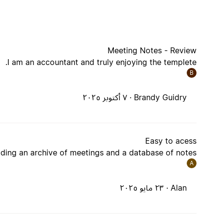
Meeting Notes - Review
I am an accountant and truly enjoying the templete.
B
Brandy Guidry ·
٧ أكتوبر ٢٠٢٥
Easy to acess
lding an archive of meetings and a database of notes.
A
Alan ·
٢٣ مايو ٢٠٢٥