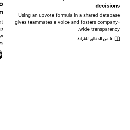
o
decisions
n
Using an upvote formula in a shared database
ot
gives teammates a voice and fosters company-
ep
wide transparency.
ow
5 من الدقائق للقراءة
s.