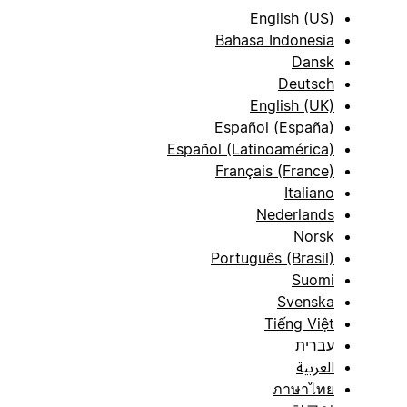
English (US)
Bahasa Indonesia
Dansk
Deutsch
English (UK)
Español (España)
Español (Latinoamérica)
Français (France)
Italiano
Nederlands
Norsk
Português (Brasil)
Suomi
Svenska
Tiếng Việt
עברית
العربية
ภาษาไทย