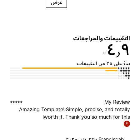
عرض
لتقييمات والمراجعات
٤٫
٥
ناءً على ٣٥ من التقييمات
My Revie
Amazing Template! Simple, precise, and totall
worth it. Thank you so much for this
F
Franciscah ·
٢٢ مايو ٢٠٢٥