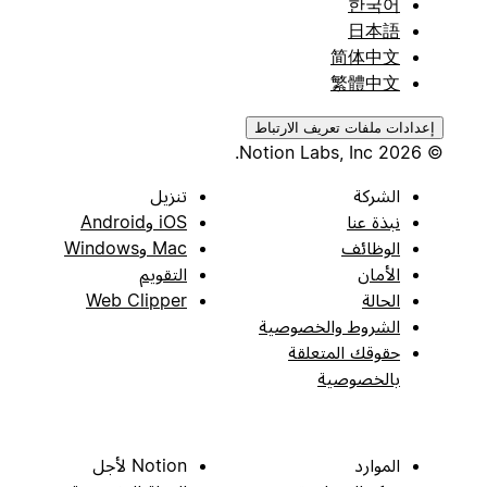
한국어
日本語
简体中文
繁體中文
إعدادات ملفات تعريف الارتباط
© 2026 Notion Labs, Inc.
الشركة
تنزيل
نبذة عنا
iOS وAndroid
الوظائف
Mac وWindows
الأمان
التقويم
الحالة
Web Clipper
الشروط والخصوصية
حقوقك المتعلقة
بالخصوصية
الموارد
Notion لأجل