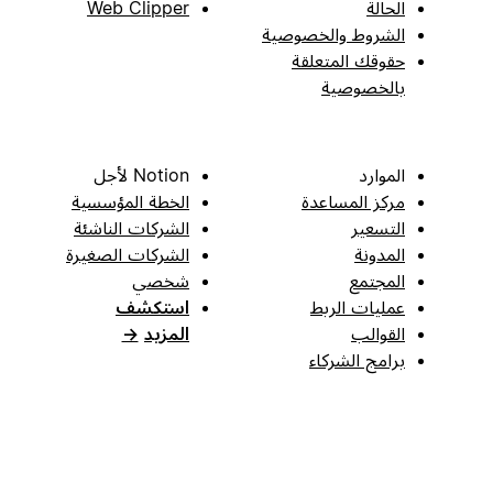
الحالة
Web Clipper
الشروط والخصوصية
حقوقك المتعلقة
بالخصوصية
الموارد
Notion لأجل
مركز المساعدة
الخطة المؤسسية
التسعير
الشركات الناشئة
المدونة
الشركات الصغيرة
المجتمع
شخصي
عمليات الربط
استكشف
القوالب
المزيد
→
برامج الشركاء