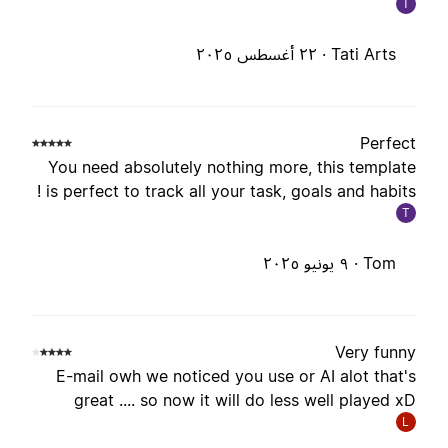
T
Tati Arts ·
٢٢ أغسطس ٢٠٢٥
Perfec
You need absolutely nothing more, this templat
is perfect to track all your task, goals and habits 
T
Tom ·
٩ يونيو ٢٠٢٥
Very funn
E-mail owh we noticed you use or AI alot that'
great .... so now it will do less well played x
L