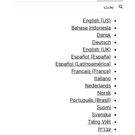
English (US)
Bahasa Indonesia
Dansk
Deutsch
English (UK)
Español (España)
Español (Latinoamérica)
Français (France)
Italiano
Nederlands
Norsk
Português (Brasil)
Suomi
Svenska
Tiếng Việt
עברית