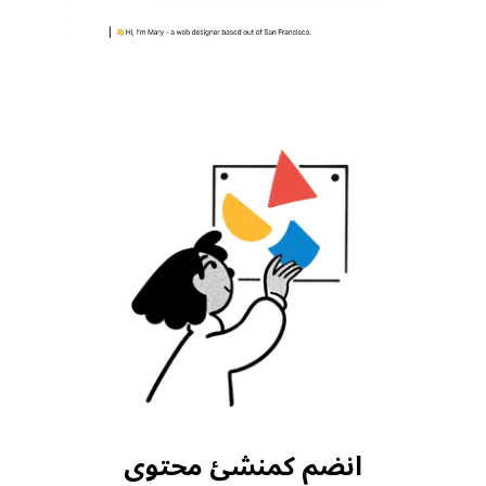
انضم كمنشئ محتوى