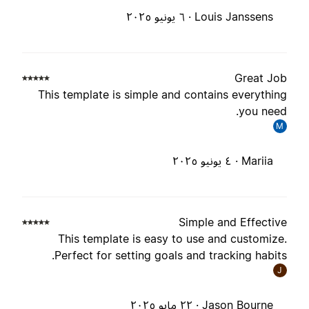
Louis Janssens ·
٦ يونيو ٢٠٢٥
Great Jo
This template is simple and contains everythin
you need
M
Mariia ·
٤ يونيو ٢٠٢٥
Simple and Effectiv
This template is easy to use and customize
Perfect for setting goals and tracking habits
J
Jason Bourne ·
٢٢ مايو ٢٠٢٥