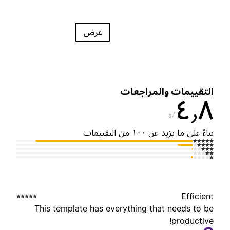
عرض
لتقييمات والمراجعات
٤٫
٥
ناءً على ما يزيد عن ١٠٠ من التقييمات
Efficien
This template has everything that needs to b
productive