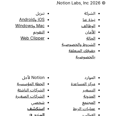
© 2026 Notion Labs, Inc.
الشركة
تنزيل
نبذة عنا
iOS وAndroid
الوظائف
Mac وWindows
الأمان
التقويم
الحالة
Web Clipper
الشروط والخصوصية
حقوقك المتعلقة
بالخصوصية
الموارد
Notion لأجل
مركز المساعدة
الخطة المؤسسية
التسعير
الشركات الناشئة
المدونة
الشركات الصغيرة
المجتمع
شخصي
عمليات الربط
استكشف
القوالب
المزيد
→