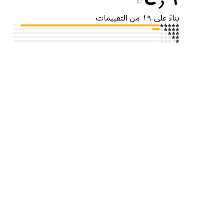
٥
بناءً على ١٩ من التقييمات