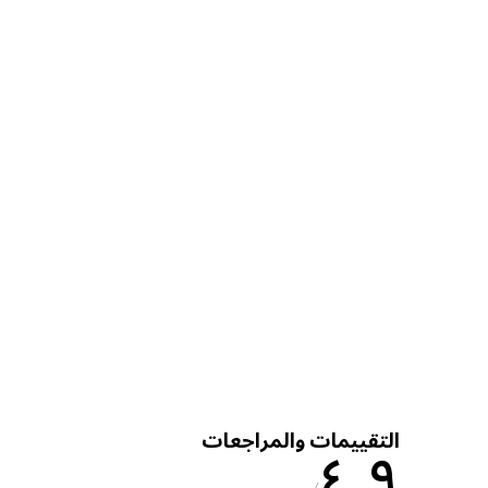
التقييمات والمراجعات
٤٫٩