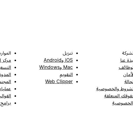
لشركة
تنزيل
الموارد
بذة عنا
iOS وAndroid
مركز ا
لوظائف
Mac وWindows
التسعي
لأمان
التقويم
المدون
لحالة
Web Clipper
المجتم
لشروط والخصوصية
عمليات
قوقك المتعلقة
القوال
الخصوصية
برامج 