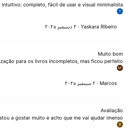
ntuitivo: completo, fácil de usar e visual minimalista.
Y
Yaskara Ribeiro ·
٢ ديسمبر ٢٠٢٥
Muito bom
zação para os livros incompletos, mas ficou perfeito!
M
Marcos ·
٢ سبتمبر ٢٠٢٥
Avaliação
stou a gostar muito e acho que me vai ajudar imenso
B