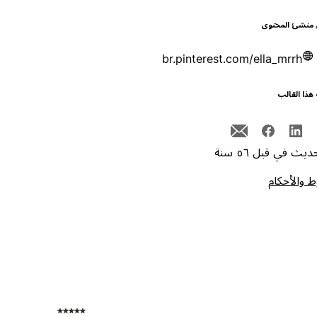
 منشئ المحتوى
br.pinterest.com/ella_mrrh
هذا القالب
يث في قبل ٥٦ سنة
 والأحكام