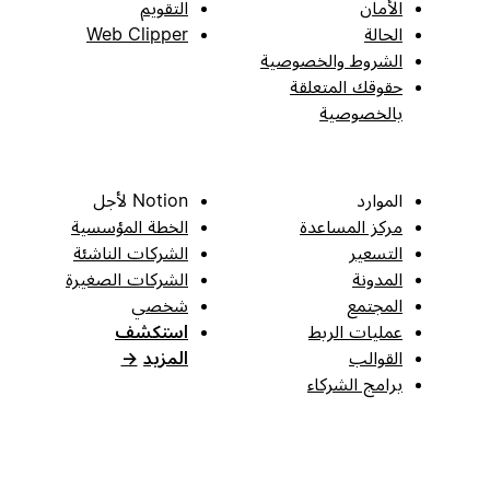
الأمان
التقويم
الحالة
Web Clipper
الشروط والخصوصية
حقوقك المتعلقة
بالخصوصية
الموارد
Notion لأجل
مركز المساعدة
الخطة المؤسسية
التسعير
الشركات الناشئة
المدونة
الشركات الصغيرة
المجتمع
شخصي
عمليات الربط
استكشف
القوالب
المزيد
→
برامج الشركاء