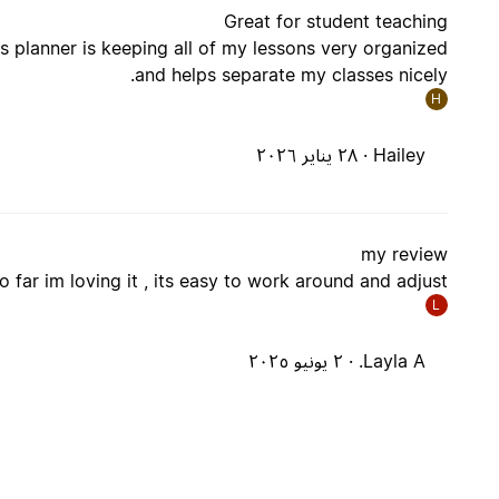
Great for student teaching
his planner is keeping all of my lessons very organized
and helps separate my classes nicely.
H
Hailey ·
٢٨ يناير ٢٠٢٦
my review
o far im loving it , its easy to work around and adjust
L
Layla A. ·
٢ يونيو ٢٠٢٥