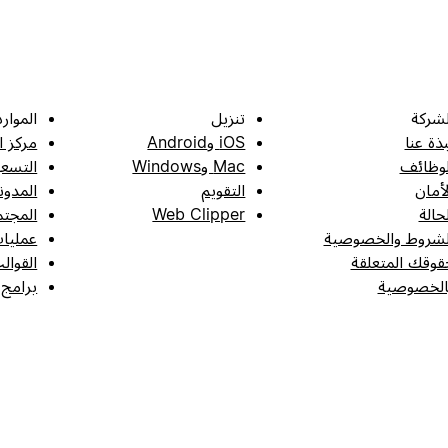
لشركة
تنزيل
الموارد
بذة عنا
iOS وAndroid
مركز ا
لوظائف
Mac وWindows
التسعي
لأمان
التقويم
المدون
لحالة
Web Clipper
المجتم
لشروط والخصوصية
عمليات
قوقك المتعلقة
القوال
الخصوصية
برامج 