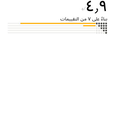
٤٫٩
٥
بناءً على ٧ من التقييمات