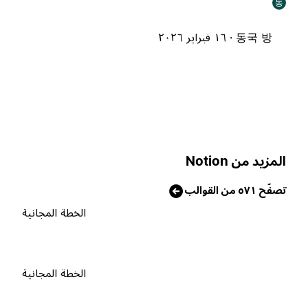
동
동국 방 ·
١٦ فبراير ٢٠٢٦
لمزيد من Notion
صفّح ٥٧١ من القوالب
الخطة المجانية
الخطة المجانية