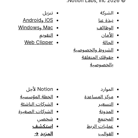
© 2026 Notion Labs, Inc.
الشركة
تنزيل
نبذة عنا
iOS وAndroid
الوظائف
Mac وWindows
الأمان
التقويم
الحالة
Web Clipper
الشروط والخصوصية
حقوقك المتعلقة
بالخصوصية
الموارد
Notion لأجل
مركز المساعدة
الخطة المؤسسية
التسعير
الشركات الناشئة
المدونة
الشركات الصغيرة
المجتمع
شخصي
عمليات الربط
استكشف
القوالب
المزيد
→