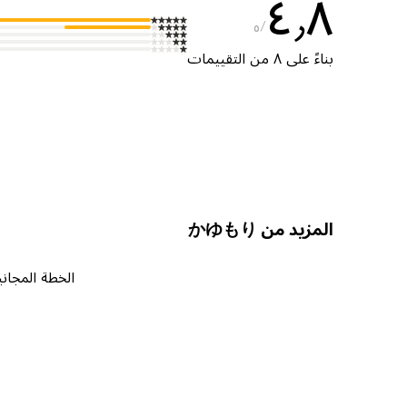
٤٫٨
٥
بناءً على ٨ من التقييمات
المزيد من かゆもり
الخطة المجاني