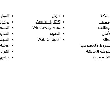
لشركة
تنزيل
الموارد
بذة عنا
iOS وAndroid
مركز ا
لوظائف
Mac وWindows
التسعي
لأمان
التقويم
المدون
لحالة
Web Clipper
المجتم
لشروط والخصوصية
عمليات
قوقك المتعلقة
القوال
الخصوصية
برامج 