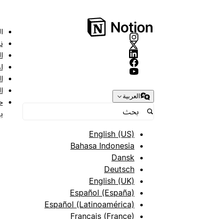
ا
ن
ا
ا
ا
ا
العربية
ح
ب
English (US)
Bahasa Indonesia
Dansk
Deutsch
English (UK)
Español (España)
Español (Latinoamérica)
Français (France)