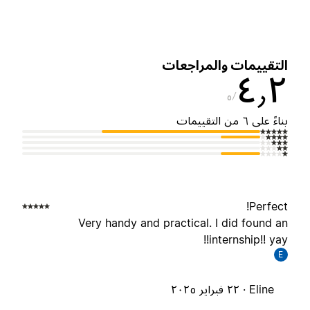
لتقييمات والمراجعات
٤٫
٥
ناءً على ٦ من التقييمات
Perfect
Very handy and practical. I did found a
internship!! yay!
E
Eline ·
٢٢ فبراير ٢٠٢٥