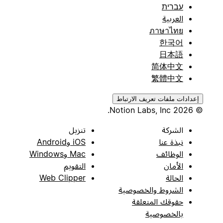
עברית
العربية
ภาษาไทย
한국어
日本語
简体中文
繁體中文
إعدادات ملفات تعريف الارتباط
© 2026 Notion Labs, Inc.
الشركة
تنزيل
نبذة عنا
iOS وAndroid
الوظائف
Mac وWindows
الأمان
التقويم
الحالة
Web Clipper
الشروط والخصوصية
حقوقك المتعلقة
بالخصوصية