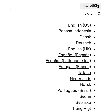
العربية
English (US)
Bahasa Indonesia
Dansk
Deutsch
English (UK)
Español (España)
Español (Latinoamérica)
Français (France)
Italiano
Nederlands
Norsk
Português (Brasil)
Suomi
Svenska
Tiếng Việt