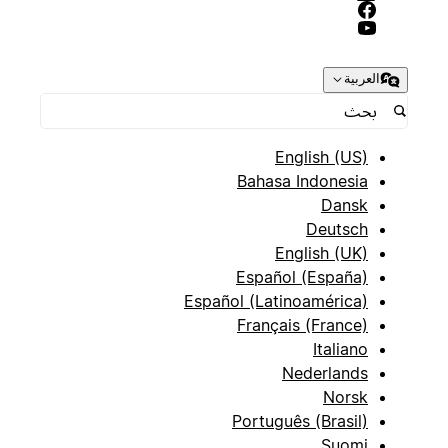
العربية
English (US)
Bahasa Indonesia
Dansk
Deutsch
English (UK)
Español (España)
Español (Latinoamérica)
Français (France)
Italiano
Nederlands
Norsk
Português (Brasil)
Suomi