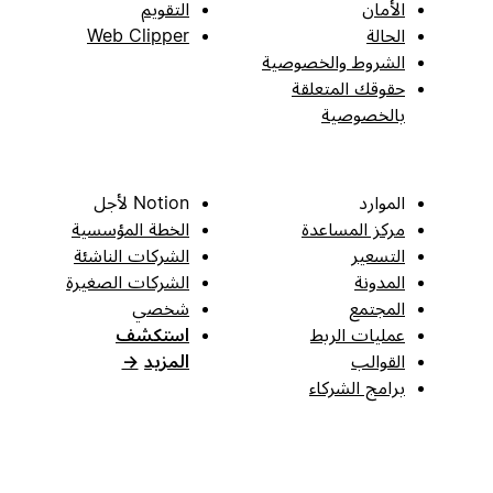
الأمان
التقويم
الحالة
Web Clipper
الشروط والخصوصية
حقوقك المتعلقة
بالخصوصية
الموارد
Notion لأجل
مركز المساعدة
الخطة المؤسسية
التسعير
الشركات الناشئة
المدونة
الشركات الصغيرة
المجتمع
شخصي
عمليات الربط
استكشف
القوالب
المزيد
→
برامج الشركاء