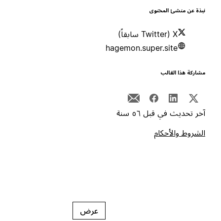
بذة عن منشئ المحتوى
X (Twitter سابقاً)
hagemon.super.site
شاركة هذا القالب
خر تحديث في قبل ٥٦ سنة
لشروط والأحكام
عرض