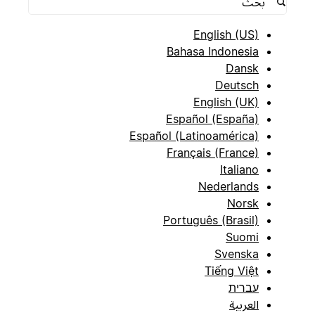
English (US)
Bahasa Indonesia
Dansk
Deutsch
English (UK)
Español (España)
Español (Latinoamérica)
Français (France)
Italiano
Nederlands
Norsk
Português (Brasil)
Suomi
Svenska
Tiếng Việt
עברית
العربية