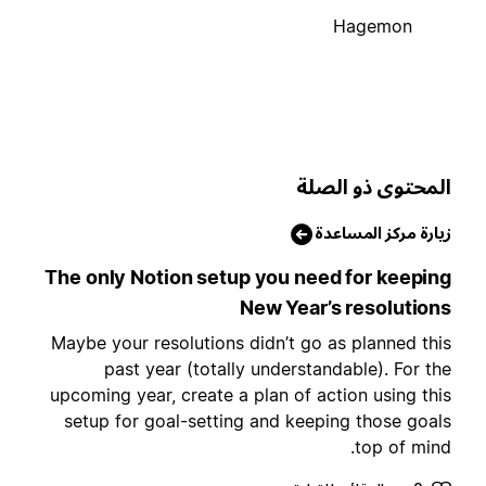
Hagemon
لمحتوى ذو الصلة
يارة مركز المساعدة
The only Notion setup you need for keepin
New Year’s resolution
Maybe your resolutions didn’t go as planned thi
past year (totally understandable). For th
upcoming year, create a plan of action using thi
setup for goal-setting and keeping those goal
top of mind