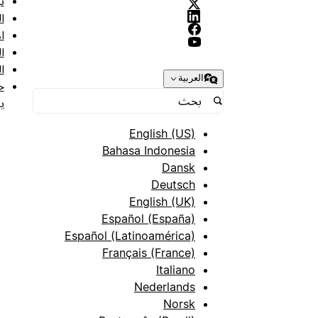
ن
ا
ا
ا
ا
العربية
ح
ب
English (US)
Bahasa Indonesia
Dansk
Deutsch
English (UK)
Español (España)
Español (Latinoamérica)
Français (France)
Italiano
Nederlands
Norsk