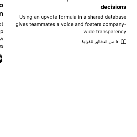
o
decisions
n
Using an upvote formula in a shared database
ot
gives teammates a voice and fosters company-
ep
wide transparency.
ow
5 من الدقائق للقراءة
s.