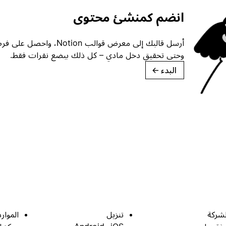
انضم كمنشئ محتوى
أرسل قالبك إلى معرض قوالب ion
وحتى تحقيق دخل مادي – كل ذلك ببضع نقرات فقط.
البدء
→
لشركة
تنزيل
الموارد