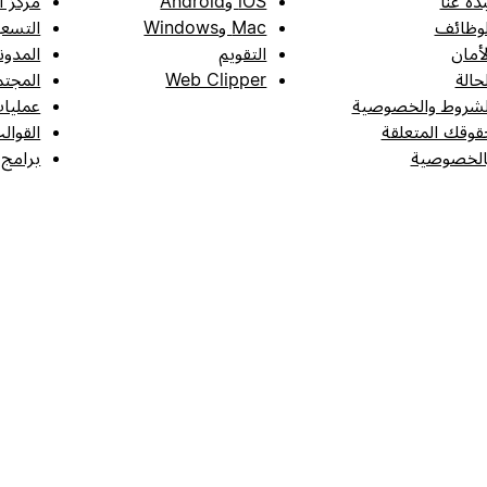
بذة عنا
iOS وAndroid
مركز ا
لوظائف
Mac وWindows
التسعي
لأمان
التقويم
المدون
لحالة
Web Clipper
المجتم
لشروط والخصوصية
عمليات
قوقك المتعلقة
القوال
الخصوصية
برامج 