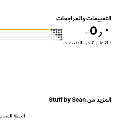
التقييمات والمراجعات
٥٫٠
٥
بناءً على ٢ من التقييمات
المزيد من Stuff by Sean
الخطة المجاني