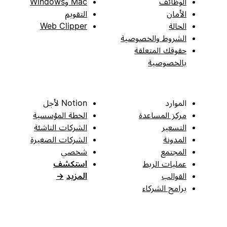
الوظائف
Mac وWindows
الأمان
التقويم
الحالة
Web Clipper
الشروط والخصوصية
حقوقك المتعلقة
بالخصوصية
الموارد
Notion لأجل
مركز المساعدة
الخطة المؤسسية
التسعير
الشركات الناشئة
المدونة
الشركات الصغيرة
المجتمع
شخصي
عمليات الربط
استكشف
القوالب
المزيد
→
برامج الشركاء