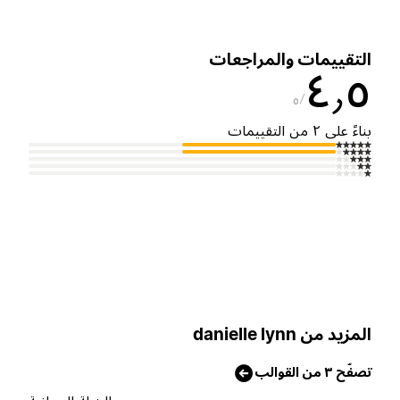
لتقييمات والمراجعات
٤٫
٥
ناءً على ٢ من التقييمات
لمزيد من danielle lynn
صفّح ٣ من القوالب