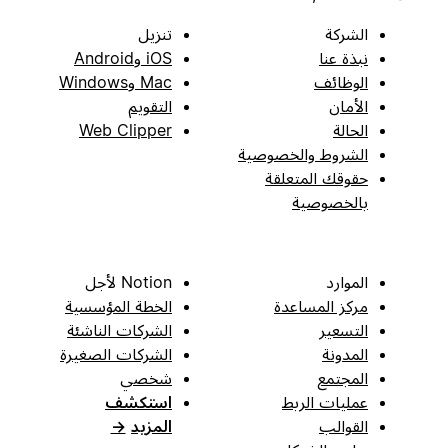
الشركة
تنزيل
نبذة عنا
iOS وAndroid
الوظائف
Mac وWindows
الأمان
التقويم
الحالة
Web Clipper
الشروط والخصوصية
حقوقك المتعلقة
بالخصوصية
الموارد
Notion لأجل
مركز المساعدة
الخطة المؤسسية
التسعير
الشركات الناشئة
المدونة
الشركات الصغيرة
المجتمع
شخصي
عمليات الربط
استكشف
القوالب
المزيد
→