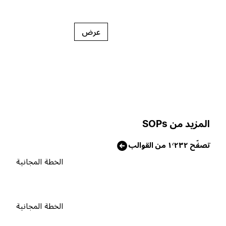
عرض
لمزيد من SOPs
فّح ١٬٢٣٢ من القوالب
الخطة المجانية
الخطة المجانية