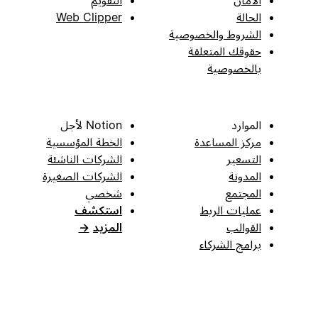
الحالة
Web Clipper
الشروط والخصوصية
حقوقك المتعلقة
بالخصوصية
الموارد
Notion لأجل
مركز المساعدة
الخطة المؤسسية
التسعير
الشركات الناشئة
المدونة
الشركات الصغيرة
المجتمع
شخصي
عمليات الربط
استكشف
القوالب
المزيد
→
برامج الشركاء