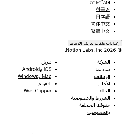
ภาษาไทย
한국어
日本語
简体中文
繁體中文
إعدادات ملفات تعريف الارتباط
© 2026 Notion Labs, Inc.
الشركة
تنزيل
نبذة عنا
iOS وAndroid
الوظائف
Mac وWindows
الأمان
التقويم
الحالة
Web Clipper
الشروط والخصوصية
حقوقك المتعلقة
بالخصوصية