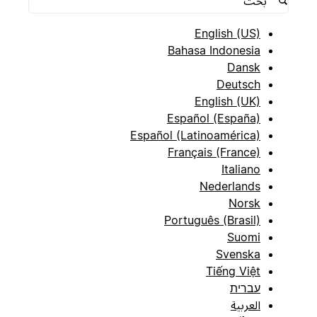
English (US)
Bahasa Indonesia
Dansk
Deutsch
English (UK)
Español (España)
Español (Latinoamérica)
Français (France)
Italiano
Nederlands
Norsk
Português (Brasil)
Suomi
Svenska
Tiếng Việt
עברית
العربية