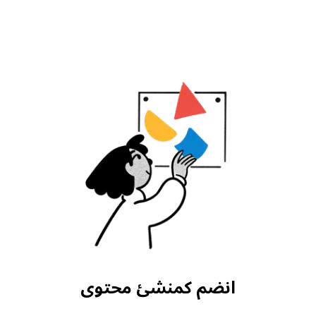
انضم كمنشئ محتوى