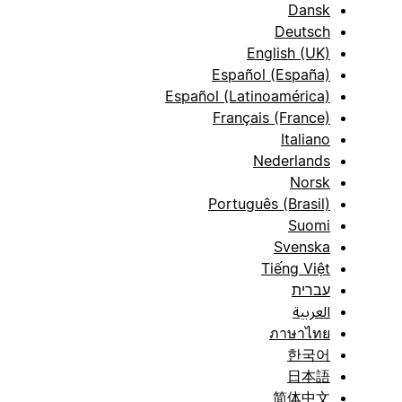
Dansk
Deutsch
English (UK)
Español (España)
Español (Latinoamérica)
Français (France)
Italiano
Nederlands
Norsk
Português (Brasil)
Suomi
Svenska
Tiếng Việt
עברית
العربية
ภาษาไทย
한국어
日本語
简体中文