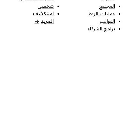
المجتمع
شخصي
عمليات الربط
استكشف
القوالب
المزيد
→
برامج الشركاء