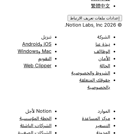
繁體中文
إعدادات ملفات تعريف الارتباط
© 2026 Notion Labs, Inc.
الشركة
تنزيل
نبذة عنا
iOS وAndroid
الوظائف
Mac وWindows
الأمان
التقويم
الحالة
Web Clipper
الشروط والخصوصية
حقوقك المتعلقة
بالخصوصية
الموارد
Notion لأجل
مركز المساعدة
الخطة المؤسسية
التسعير
الشركات الناشئة
المدونة
الشركات الصغيرة