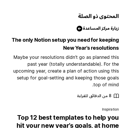
لمحتوى ذو الصلة
يارة مركز المساعدة
The only Notion setup you need for keepin
New Year’s resolution
Maybe your resolutions didn’t go as planned thi
past year (totally understandable). For th
upcoming year, create a plan of action using thi
setup for goal-setting and keeping those goal
top of mind
8 من الدقائق للقراءة
Inspiratio
Top 12 best templates to help yo
hit your new year’s goals, at hom