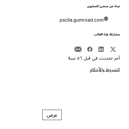
بذة عن منشئ المحتوى
psclla.gumroad.com
شاركة هذا القالب
خر تحديث في قبل ٥٦ سنة
لشروط والأحكام
عرض