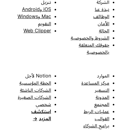
الشركة
تنزيل
نبذة عنا
iOS وAndroid
الوظائف
Mac وWindows
الأمان
التقويم
الحالة
Web Clipper
الشروط والخصوصية
حقوقك المتعلقة
بالخصوصية
الموارد
Notion لأجل
مركز المساعدة
الخطة المؤسسية
التسعير
الشركات الناشئة
المدونة
الشركات الصغيرة
المجتمع
شخصي
عمليات الربط
استكشف
القوالب
المزيد
→
برامج الشركاء