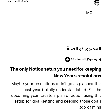
الخطة المجانية
MG
لمحتوى ذو الصلة
يارة مركز المساعدة
The only Notion setup you need for keepin
New Year’s resolution
Maybe your resolutions didn’t go as planned thi
past year (totally understandable). For th
upcoming year, create a plan of action using thi
setup for goal-setting and keeping those goal
top of mind