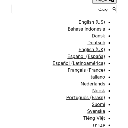
English (US)
Bahasa Indonesia
Dansk
Deutsch
English (UK)
Español (España)
Español (Latinoamérica)
Français (France)
Italiano
Nederlands
Norsk
Português (Brasil)
Suomi
Svenska
Tiếng Việt
עברית