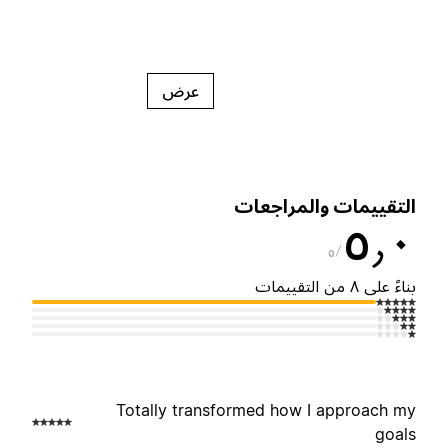
عرض
لتقييمات والمراجعات
٥٫
٥
ناءً على ٨ من التقييمات
Totally transformed how I approach m
goal