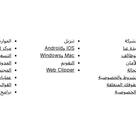
لشركة
تنزيل
الموارد
بذة عنا
iOS وAndroid
مركز ا
لوظائف
Mac وWindows
التسعي
لأمان
التقويم
المدون
لحالة
Web Clipper
المجتم
لشروط والخصوصية
عمليات
قوقك المتعلقة
القوال
الخصوصية
برامج 