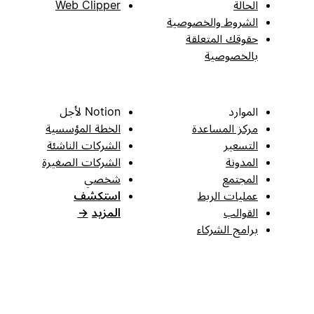
الحالة
Web Clipper
الشروط والخصوصية
حقوقك المتعلقة
بالخصوصية
الموارد
Notion لأجل
مركز المساعدة
الخطة المؤسسية
التسعير
الشركات الناشئة
المدونة
الشركات الصغيرة
المجتمع
شخصي
عمليات الربط
استكشف
القوالب
المزيد
→
برامج الشركاء