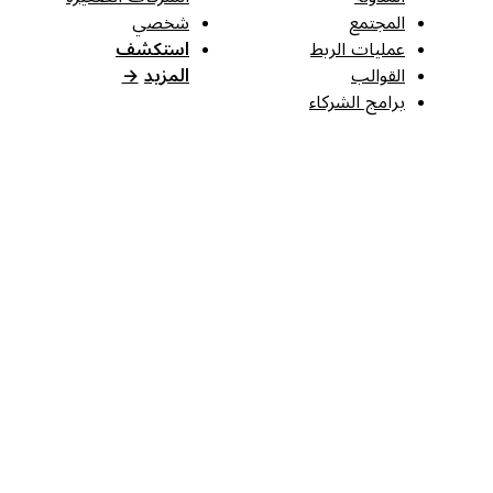
المجتمع
شخصي
عمليات الربط
استكشف
القوالب
المزيد
→
برامج الشركاء