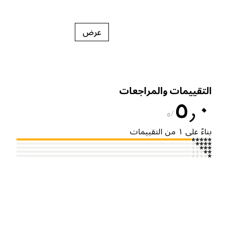
عرض
لتقييمات والمراجعات
٥٫
٥
ناءً على ١ من التقييمات