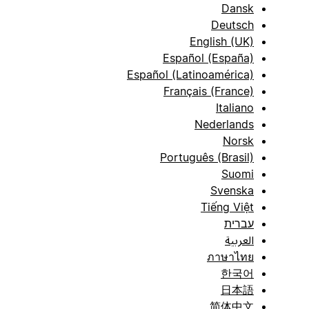
Dansk
Deutsch
English (UK)
Español (España)
Español (Latinoamérica)
Français (France)
Italiano
Nederlands
Norsk
Português (Brasil)
Suomi
Svenska
Tiếng Việt
עברית
العربية
ภาษาไทย
한국어
日本語
简体中文