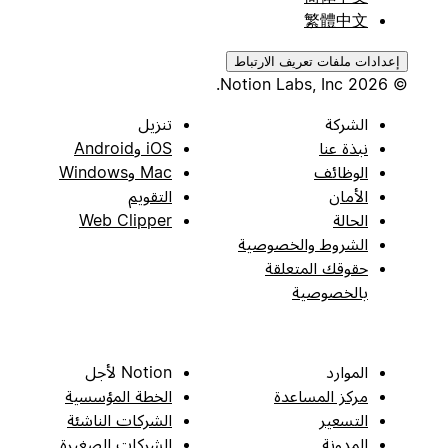
繁體中文
إعدادات ملفات تعريف الارتباط
© 2026 Notion Labs, Inc.
الشركة
تنزيل
نبذة عنا
iOS وAndroid
الوظائف
Mac وWindows
الأمان
التقويم
الحالة
Web Clipper
الشروط والخصوصية
حقوقك المتعلقة
بالخصوصية
الموارد
Notion لأجل
مركز المساعدة
الخطة المؤسسية
التسعير
الشركات الناشئة
المدونة
الشركات الصغيرة