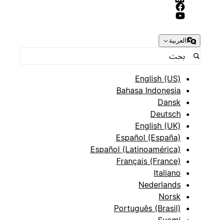
العربية
English (US)
Bahasa Indonesia
Dansk
Deutsch
English (UK)
Español (España)
Español (Latinoamérica)
Français (France)
Italiano
Nederlands
Norsk
Português (Brasil)