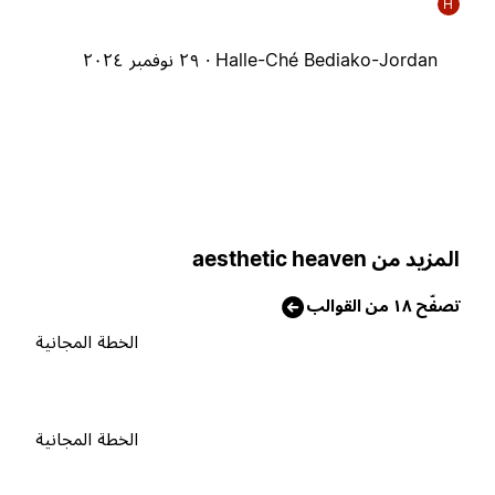
H
Halle-Ché Bediako-Jordan ·
٢٩ نوفمبر ٢٠٢٤
لمزيد من aesthetic heaven
صفّح ١٨ من القوالب
الخطة المجانية
الخطة المجانية