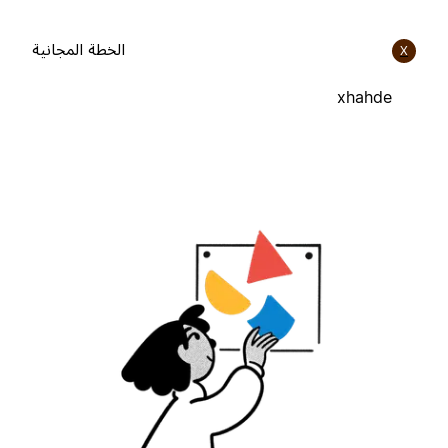
الخطة المجانية
X
xhahde