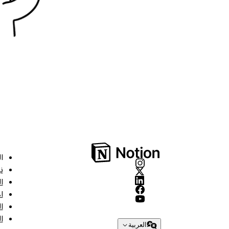
ا
ن
ا
ا
ا
ا
العربية