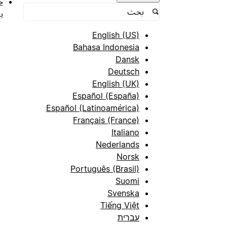
ح
ب
English (US)
Bahasa Indonesia
Dansk
Deutsch
English (UK)
Español (España)
Español (Latinoamérica)
Français (France)
Italiano
Nederlands
Norsk
Português (Brasil)
Suomi
Svenska
Tiếng Việt
עברית