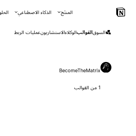
المنتَج
الذكاء الاصطناعي
الحلو
السوق
القوالب
الوكلاء
الاستشاريون
عمليات الربط
BecomeTheMatrix
1 من القوالب