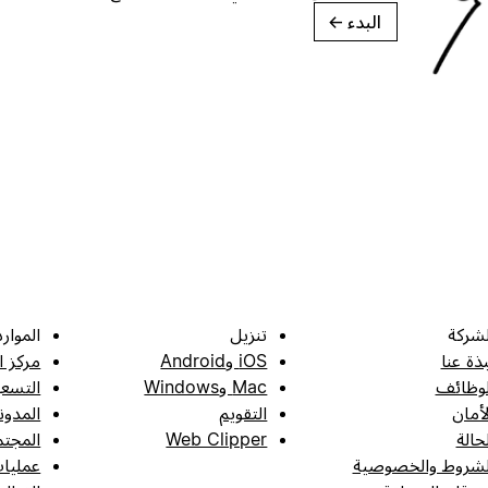
البدء
→
لشركة
تنزيل
الموارد
بذة عنا
iOS وAndroid
مركز ا
لوظائف
Mac وWindows
التسعي
لأمان
التقويم
المدون
لحالة
Web Clipper
المجتم
لشروط والخصوصية
عمليات