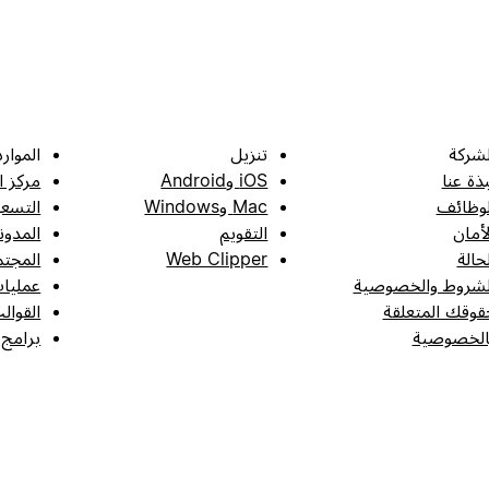
لشركة
تنزيل
الموارد
بذة عنا
iOS وAndroid
مركز ا
لوظائف
Mac وWindows
التسعي
لأمان
التقويم
المدون
لحالة
Web Clipper
المجتم
لشروط والخصوصية
عمليات
قوقك المتعلقة
القوال
الخصوصية
برامج 