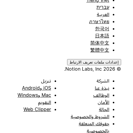
עברית
العربية
ภาษาไทย
한국어
日本語
简体中文
繁體中文
إعدادات ملفات تعريف الارتباط
© 2026 Notion Labs, Inc.
الشركة
تنزيل
نبذة عنا
iOS وAndroid
الوظائف
Mac وWindows
الأمان
التقويم
الحالة
Web Clipper
الشروط والخصوصية
حقوقك المتعلقة
بالخصوصية