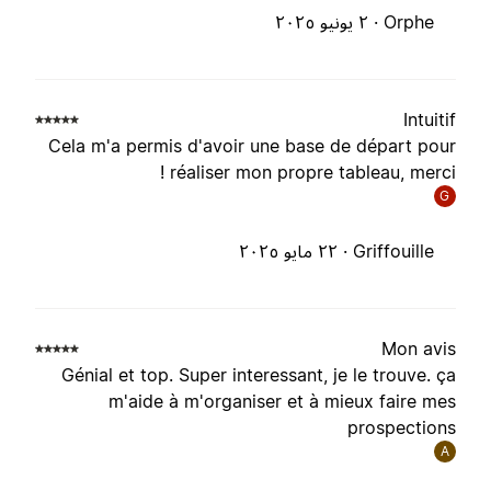
Orphe ·
٢ يونيو ٢٠٢٥
Intuiti
Cela m'a permis d'avoir une base de départ pou
réaliser mon propre tableau, merci 
G
Griffouille ·
٢٢ مايو ٢٠٢٥
Mon avi
Génial et top. Super interessant, je le trouve. ç
m'aide à m'organiser et à mieux faire me
prospection
A