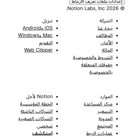
إعدادات ملفات تعريف الارتباط
© 2026 Notion Labs, Inc.
الشركة
تنزيل
نبذة عنا
iOS وAndroid
الوظائف
Mac وWindows
الأمان
التقويم
الحالة
Web Clipper
الشروط والخصوصية
حقوقك المتعلقة
بالخصوصية
الموارد
Notion لأجل
مركز المساعدة
الخطة المؤسسية
التسعير
الشركات الناشئة
المدونة
الشركات الصغيرة
المجتمع
شخصي
عمليات الربط
استكشف