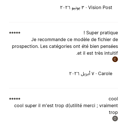
Vision Post ·
٣ يونيو ٢٠٢٦
Super pratique 
Je recommande ce modèle de fichier d
prospection. Les catégories ont été bien pensée
et il est très intuitif
C
Carole ·
٧ أبريل ٢٠٢٦
coo
cool super il m'est trop d(utilité merci ; vraimen
tro
O