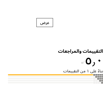
عرض
لتقييمات والمراجعات
٥٫
٥
ناءً على ١ من التقييمات