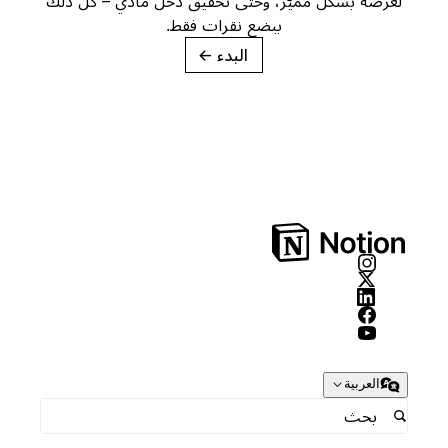
لعرضه بشكل مميّز، وحتى تحقيق دخل مادي – كل ذلك
ببضع نقرات فقط.
البدء
→
العربية