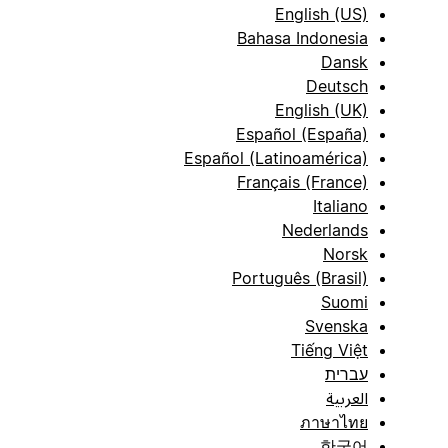
English (US)
Bahasa Indonesia
Dansk
Deutsch
English (UK)
Español (España)
Español (Latinoamérica)
Français (France)
Italiano
Nederlands
Norsk
Português (Brasil)
Suomi
Svenska
Tiếng Việt
עברית
العربية
ภาษาไทย
한국어