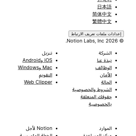
日本語
简体中文
繁體中文
إعدادات ملفات تعريف الارتباط
© 2026 Notion Labs, Inc.
الشركة
تنزيل
نبذة عنا
iOS وAndroid
الوظائف
Mac وWindows
الأمان
التقويم
الحالة
Web Clipper
الشروط والخصوصية
حقوقك المتعلقة
بالخصوصية
الموارد
Notion لأجل
مركز المساعدة
الخطة المؤسسية