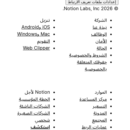
إعدادات ملفات تعريف الارتباط
© 2026 Notion Labs, Inc.
الشركة
تنزيل
نبذة عنا
iOS وAndroid
الوظائف
Mac وWindows
الأمان
التقويم
الحالة
Web Clipper
الشروط والخصوصية
حقوقك المتعلقة
بالخصوصية
الموارد
Notion لأجل
مركز المساعدة
الخطة المؤسسية
التسعير
الشركات الناشئة
المدونة
الشركات الصغيرة
المجتمع
شخصي
عمليات الربط
استكشف