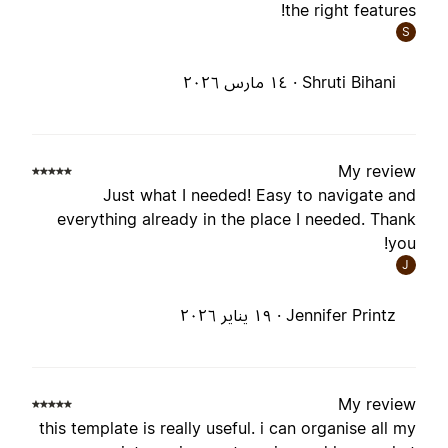
the right features
S
Shruti Bihani ·
١٤ مارس ٢٠٢٦
My revie
Just what I needed! Easy to navigate an
everything already in the place I needed. Than
you
J
Jennifer Printz ·
١٩ يناير ٢٠٢٦
My revie
this template is really useful. i can organise all m