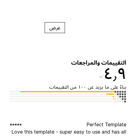
عرض
لتقييمات والمراجعات
٤٫
٥
ناءً على ما يزيد عن ١٠٠ من التقييمات
Perfect Templat
Love this template - super easy to use and has al