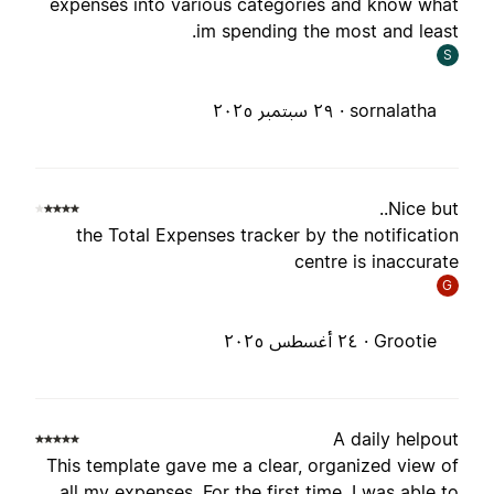
expenses into various categories and know wha
im spending the most and least
S
sornalatha ·
٢٩ سبتمبر ٢٠٢٥
Nice but.
the Total Expenses tracker by the notificatio
centre is inaccurat
G
Grootie ·
٢٤ أغسطس ٢٠٢٥
A daily helpou
This template gave me a clear, organized view o
all my expenses. For the first time, I was able t