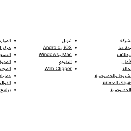
لشركة
تنزيل
الموارد
بذة عنا
iOS وAndroid
مركز ا
لوظائف
Mac وWindows
التسعي
لأمان
التقويم
المدون
لحالة
Web Clipper
المجتم
لشروط والخصوصية
عمليات
قوقك المتعلقة
القوال
الخصوصية
برامج 