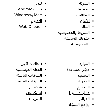
الشركة
تنزيل
نبذة عنا
iOS وAndroid
الوظائف
Mac وWindows
الأمان
التقويم
الحالة
Web Clipper
الشروط والخصوصية
حقوقك المتعلقة
بالخصوصية
الموارد
Notion لأجل
مركز المساعدة
الخطة المؤسسية
التسعير
الشركات الناشئة
المدونة
الشركات الصغيرة
المجتمع
شخصي
عمليات الربط
استكشف
القوالب
المزيد
→
برامج الشركاء