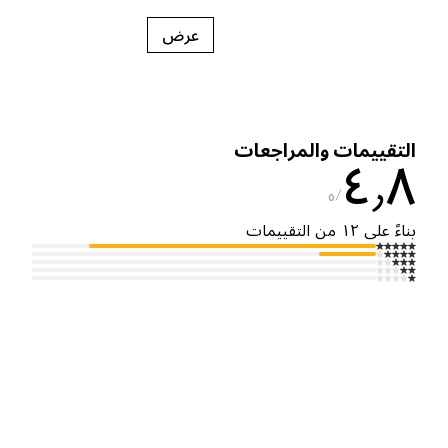
عرض
لتقييمات والمراجعات
٤٫
٥
ناءً على ١٢ من التقييمات