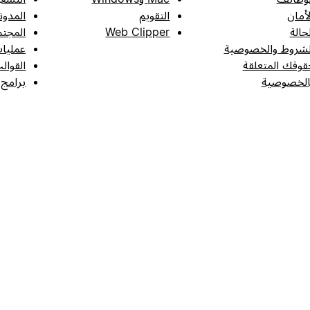
لأمان
التقويم
المدون
لحالة
Web Clipper
المجتم
لشروط والخصوصية
عمليات
قوقك المتعلقة
القوال
الخصوصية
برامج 