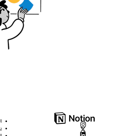
ا
ن
ا