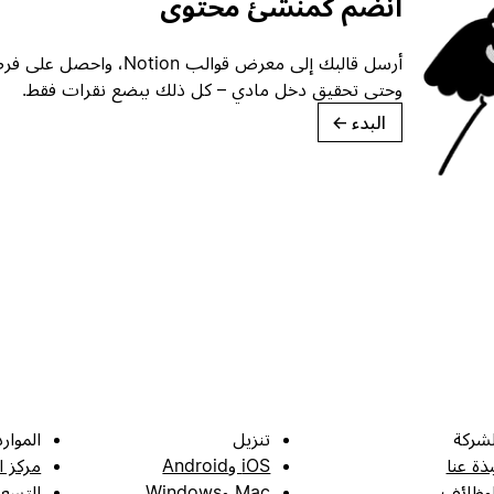
انضم كمنشئ محتوى
أرسل قالبك إلى معرض قوالب ion
وحتى تحقيق دخل مادي – كل ذلك ببضع نقرات فقط.
البدء
→
لشركة
تنزيل
الموارد
بذة عنا
iOS وAndroid
مركز ا
لوظائف
Mac وWindows
التسعي