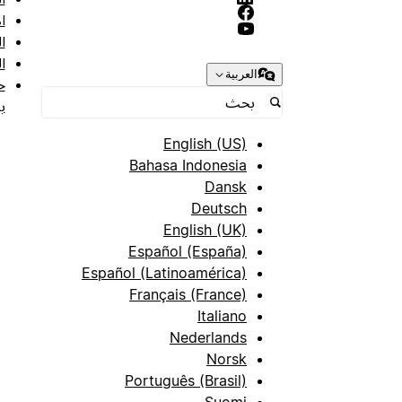
ا
ا
ا
العربية
ح
ب
English (US)
Bahasa Indonesia
Dansk
Deutsch
English (UK)
Español (España)
Español (Latinoamérica)
Français (France)
Italiano
Nederlands
Norsk
Português (Brasil)