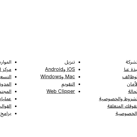
لشركة
تنزيل
الموارد
بذة عنا
iOS وAndroid
مركز ا
لوظائف
Mac وWindows
التسعي
لأمان
التقويم
المدون
لحالة
Web Clipper
المجتم
لشروط والخصوصية
عمليات
قوقك المتعلقة
القوال
الخصوصية
برامج 