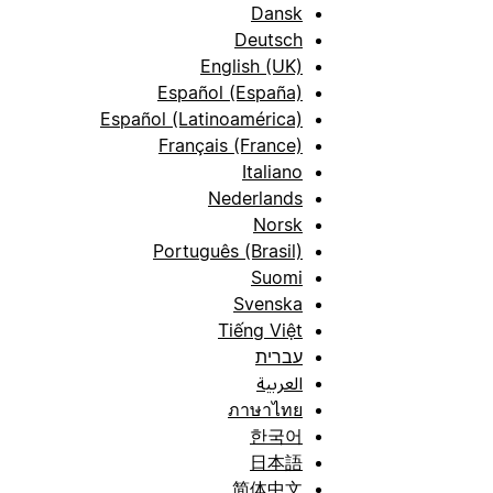
Dansk
Deutsch
English (UK)
Español (España)
Español (Latinoamérica)
Français (France)
Italiano
Nederlands
Norsk
Português (Brasil)
Suomi
Svenska
Tiếng Việt
עברית
العربية
ภาษาไทย
한국어
日本語
简体中文