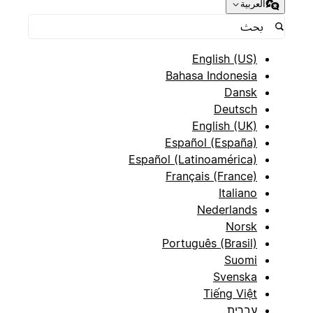
العربية
English (US)
Bahasa Indonesia
Dansk
Deutsch
English (UK)
Español (España)
Español (Latinoamérica)
Français (France)
Italiano
Nederlands
Norsk
Português (Brasil)
Suomi
Svenska
Tiếng Việt
עברית