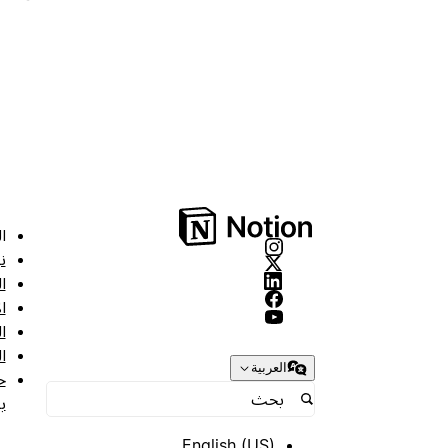
ا
ن
ا
ا
ا
ا
العربية
ح
ب
English (US)