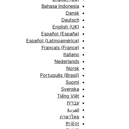
Bahasa Indonesia
Dansk
Deutsch
English (UK)
Español (España)
Español (Latinoamérica)
Français (France)
Italiano
Nederlands
Norsk
Português (Brasil)
Suomi
Svenska
Tiếng Việt
עברית
العربية
ภาษาไทย
한국어