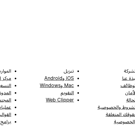
لشركة
تنزيل
الموارد
بذة عنا
iOS وAndroid
مركز ا
لوظائف
Mac وWindows
التسعي
لأمان
التقويم
المدون
لحالة
Web Clipper
المجتم
لشروط والخصوصية
عمليات
قوقك المتعلقة
القوال
الخصوصية
برامج 