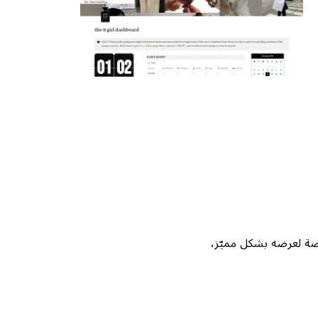
Not، واحصل على فرصة لعرضه بشكل مميّز،