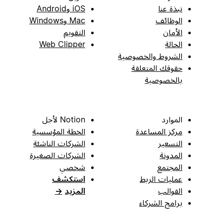
نبذة عنا
iOS وAndroid
الوظائف
Mac وWindows
الأمان
التقويم
الحالة
Web Clipper
الشروط والخصوصية
حقوقك المتعلقة
بالخصوصية
الموارد
Notion لأجل
مركز المساعدة
الخطة المؤسسية
التسعير
الشركات الناشئة
المدونة
الشركات الصغيرة
المجتمع
شخصي
عمليات الربط
استكشف
القوالب
المزيد
→
برامج الشركاء