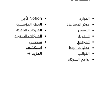
الموارد
Notion لأجل
مركز المساعدة
الخطة المؤسسية
التسعير
الشركات الناشئة
المدونة
الشركات الصغيرة
المجتمع
شخصي
عمليات الربط
استكشف
القوالب
المزيد
→
برامج الشركاء