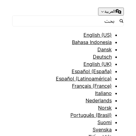
العربية
English (US)
Bahasa Indonesia
Dansk
Deutsch
English (UK)
Español (España)
Español (Latinoamérica)
Français (France)
Italiano
Nederlands
Norsk
Português (Brasil)
Suomi
Svenska