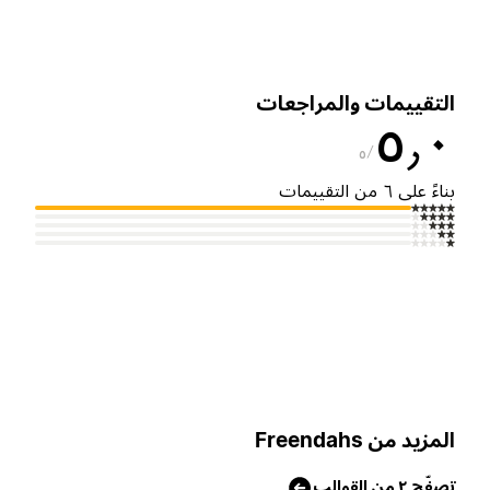
لتقييمات والمراجعات
٥٫
٥
ناءً على ٦ من التقييمات
لمزيد من Freendahs
صفّح ٢ من القوالب