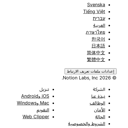
Svenska
Tiếng Việt
עברית
العربية
ภาษาไทย
한국어
日本語
简体中文
繁體中文
إعدادات ملفات تعريف الارتباط
© 2026 Notion Labs, Inc.
الشركة
تنزيل
نبذة عنا
iOS وAndroid
الوظائف
Mac وWindows
الأمان
التقويم
الحالة
Web Clipper
الشروط والخصوصية