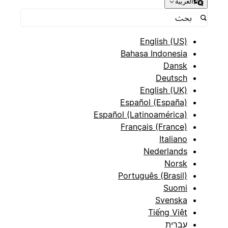
العربية
English (US)
Bahasa Indonesia
Dansk
Deutsch
English (UK)
Español (España)
Español (Latinoamérica)
Français (France)
Italiano
Nederlands
Norsk
Português (Brasil)
Suomi
Svenska
Tiếng Việt
עברית