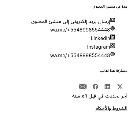
بذة عن منشئ المحتوى
إرسال بريد إلكتروني إلى منشئ المحتوى
wa.me/+5548998554448
LinkedIn
Instagram
wa.me/+5548998554448
شاركة هذا القالب
خر تحديث في قبل ٥٦ سنة
لشروط والأحكام