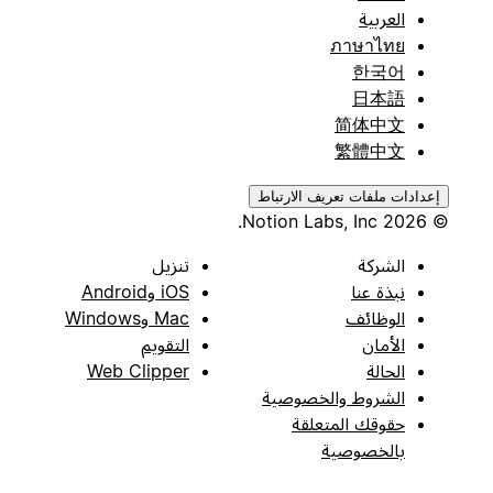
العربية
ภาษาไทย
한국어
日本語
简体中文
繁體中文
إعدادات ملفات تعريف الارتباط
© 2026 Notion Labs, Inc.
الشركة
تنزيل
نبذة عنا
iOS وAndroid
الوظائف
Mac وWindows
الأمان
التقويم
الحالة
Web Clipper
الشروط والخصوصية
حقوقك المتعلقة
بالخصوصية