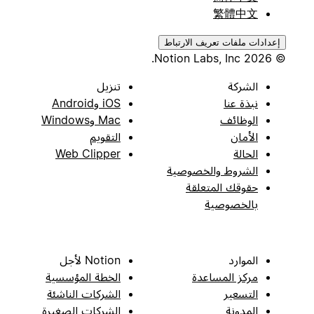
繁體中文
إعدادات ملفات تعريف الارتباط
© 2026 Notion Labs, Inc.
الشركة
تنزيل
نبذة عنا
iOS وAndroid
الوظائف
Mac وWindows
الأمان
التقويم
الحالة
Web Clipper
الشروط والخصوصية
حقوقك المتعلقة
بالخصوصية
الموارد
Notion لأجل
مركز المساعدة
الخطة المؤسسية
التسعير
الشركات الناشئة
المدونة
الشركات الصغيرة