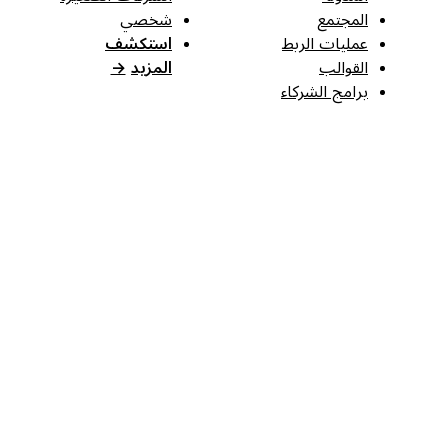
المجتمع
شخصي
عمليات الربط
استكشف
القوالب
المزيد
→
برامج الشركاء