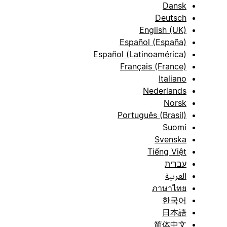
Dansk
Deutsch
English (UK)
Español (España)
Español (Latinoamérica)
Français (France)
Italiano
Nederlands
Norsk
Português (Brasil)
Suomi
Svenska
Tiếng Việt
עברית
العربية
ภาษาไทย
한국어
日本語
简体中文