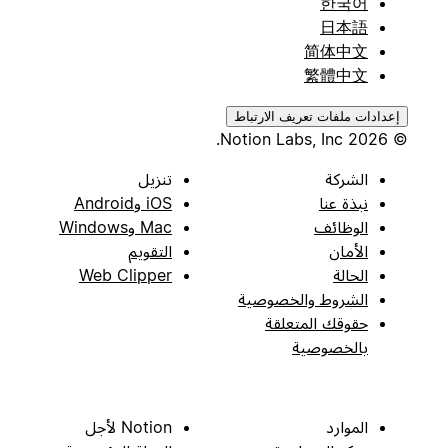
한국어
日本語
简体中文
繁體中文
إعدادات ملفات تعريف الارتباط
© 2026 Notion Labs, Inc.
الشركة
تنزيل
نبذة عنا
iOS وAndroid
الوظائف
Mac وWindows
الأمان
التقويم
الحالة
Web Clipper
الشروط والخصوصية
حقوقك المتعلقة
بالخصوصية
الموارد
Notion لأجل