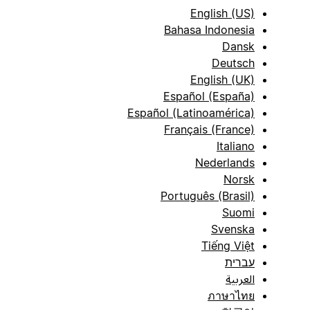
English (US)
Bahasa Indonesia
Dansk
Deutsch
English (UK)
Español (España)
Español (Latinoamérica)
Français (France)
Italiano
Nederlands
Norsk
Português (Brasil)
Suomi
Svenska
Tiếng Việt
עברית
العربية
ภาษาไทย