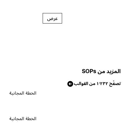
عرض
لمزيد من SOPs
فّح ١٬٢٣٢ من القوالب
الخطة المجانية
الخطة المجانية