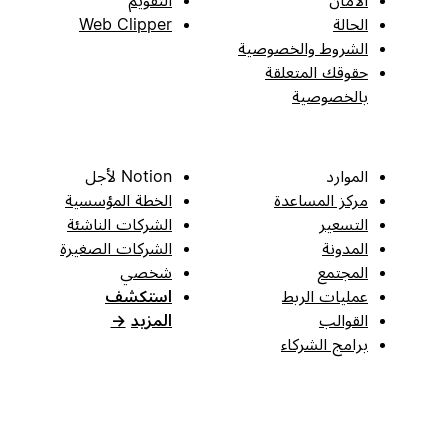
الحالة
Web Clipper
الشروط والخصوصية
حقوقك المتعلقة
بالخصوصية
الموارد
Notion لأجل
مركز المساعدة
الخطة المؤسسية
التسعير
الشركات الناشئة
المدونة
الشركات الصغيرة
المجتمع
شخصي
عمليات الربط
استكشف
القوالب
المزيد
→
برامج الشركاء