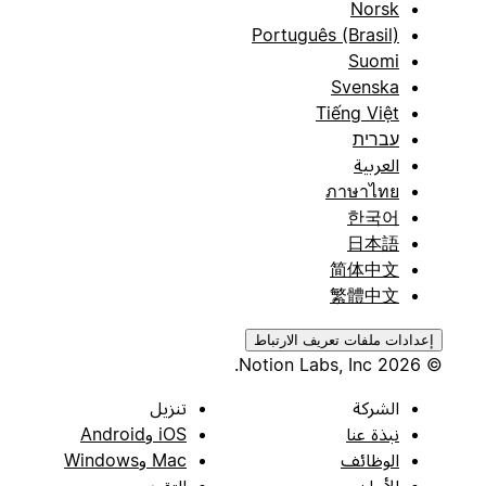
Norsk
Português (Brasil)
Suomi
Svenska
Tiếng Việt
עברית
العربية
ภาษาไทย
한국어
日本語
简体中文
繁體中文
إعدادات ملفات تعريف الارتباط
© 2026 Notion Labs, Inc.
الشركة
تنزيل
نبذة عنا
iOS وAndroid
الوظائف
Mac وWindows
الأمان
التقويم